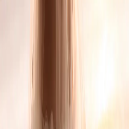
ATELIER — TORINO, DAL 2003
SCORRI