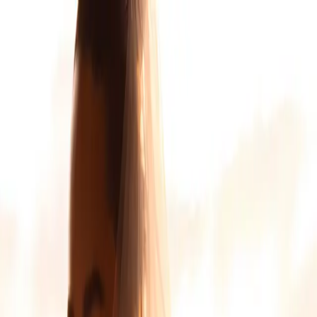
COLLEZIONI
SCARPE DA SPOSA
ABITI DA CERIMONIA
CHI SIAMO
011 7708477
PRENOTA