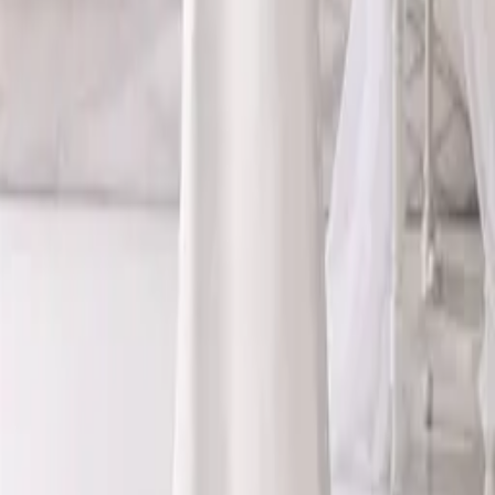
CONSIGLIATI PER TE
VEDI TUTTO
Bogotà
Aurora
Fashion
Emma
Brigitta
SALVA NEL COFANETTO
Prenota una prova privata in atelier. Ti guideremo in ogni fase,
senza fretta, perché ogni dettaglio conta.
PRENOTA APPUNTAMENTO