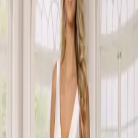
COLLEZIONI
—
NATALY
←
PARADISE
KENZIE
→