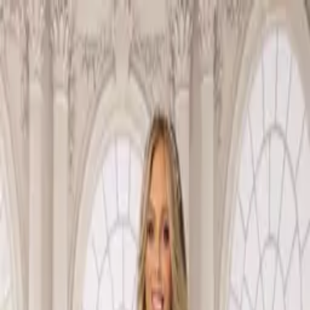
COLLEZIONI
SCARPE DA SPOSA
ABITI DA CERIMONIA
CHI SIAMO
011 7708477
PRENOTA