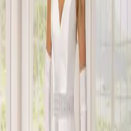
LINEA
A linea
SCOLLATURA
Scollo a V
MANICHE
Senza maniche
TESSUTI
Raso, Ricami e perline
STRASCICO
Strascico medio