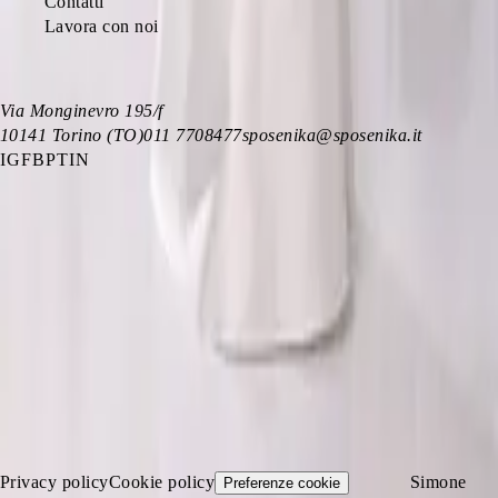
Contatti
Lavora con noi
CONTATTI
Via Monginevro 195/f
10141
Torino (TO)
011 7708477
sposenika@sposenika.it
IG
FB
PT
IN
ORARI
Lunedì
16:00 – 19:30
Martedì
10:00 – 12:30 · 16:00 – 19:30
Mercoledì
10:00 – 12:30 · 16:00 – 19:30
Giovedì
10:00 – 12:30 · 16:00 – 19:30
Venerdì
10:00 – 12:30 · 16:00 – 19:30
Sabato
10:00 – 12:30 · 16:00 – 19:30
Domenica
Chiuso
©
2026
Le Spose di Nika di Meo Domenica
— P.IVA
IT08547060015
Privacy policy
Cookie policy
·
Sito di
Simone
Preferenze cookie