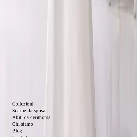
Atelier di abiti da sposa a Torino dal
2003
. Sartorialità, tessuti
d'alta qualità e cura del dettaglio.
ATELIER
Collezioni
Scarpe da sposa
Abiti da cerimonia
Chi siamo
Blog