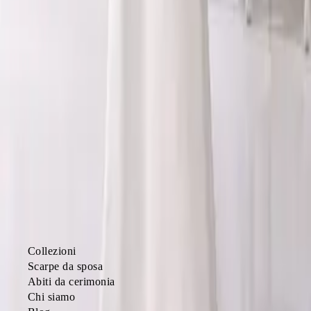
PRENOTA APPUNTAMENTO
Atelier di abiti da sposa a Torino dal
2003
. Sartorialità, tessuti
d'alta qualità e cura del dettaglio.
ATELIER
Collezioni
Scarpe da sposa
Abiti da cerimonia
Chi siamo