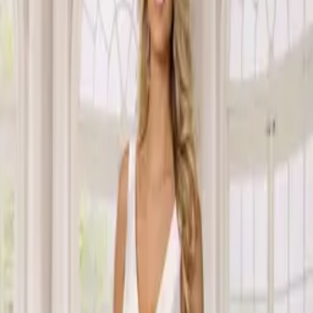
COLLEZIONI
—
CLAUDINE
←
DIVINA
YINDI
→