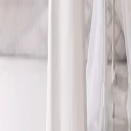
CONSIGLIATI PER TE
VEDI TUTTO
Laura
Cappotto
Britney
Genziana
Brigitta
SALVA NEL COFANETTO
Prenota una prova privata in atelier. Ti guideremo in ogni fase,
senza fretta, perché ogni dettaglio conta.