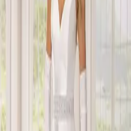
LINEA
A sirena
SCOLLATURA
Scollo a V
MANICHE
Maniche lunghe
TESSUTI
Crêpe, Pizzo
STRASCICO
Strascico importante