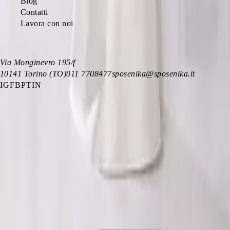
Blog
Contatti
Lavora con noi
CONTATTI
Via Monginevro 195/f
10141
Torino (TO)
011 7708477
sposenika@sposenika.it
IG
FB
PT
IN
ORARI
Lunedì
16:00 – 19:30
Martedì
10:00 – 12:30 · 16:00 – 19:30
Mercoledì
10:00 – 12:30 · 16:00 – 19:30
Giovedì
10:00 – 12:30 · 16:00 – 19:30
Venerdì
10:00 – 12:30 · 16:00 – 19:30
Sabato
10:00 – 12:30 · 16:00 – 19:30
Domenica
Chiuso
©
2026
Le Spose di Nika di Meo Domenica
— P.IVA
IT08547060015