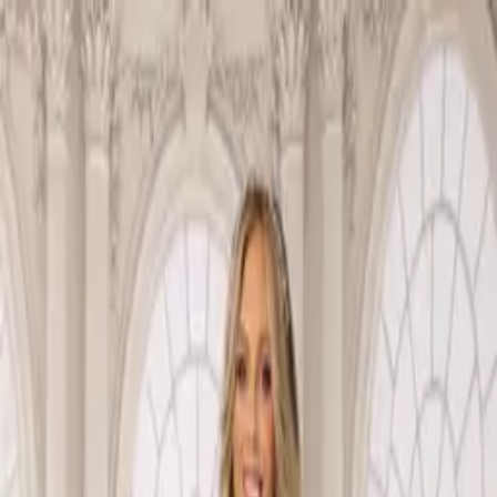
COLLEZIONI
SCARPE DA SPOSA
ABITI DA CERIMONIA
CHI SIAMO
011 7708477
PRENOTA